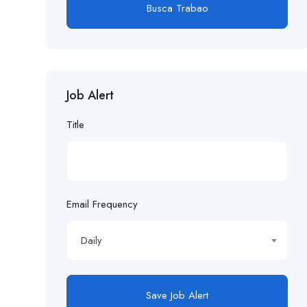
Busca Trabao
Job Alert
Title
Email Frequency
Daily
Save Job Alert