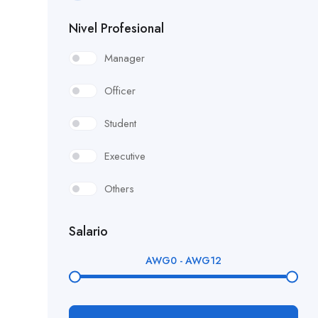
Nivel Profesional
Manager
Officer
Student
Executive
Others
Salario
AWG
0
-
AWG
12