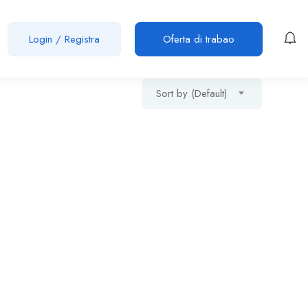
Login
/
Registra
Oferta di trabao
Sort by (Default)