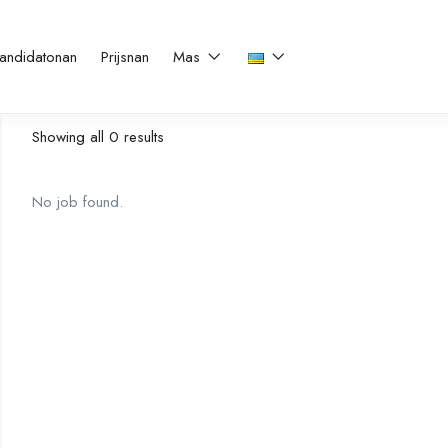
andidatonan
Prijsnan
Mas
Showing all 0 results
No job found.