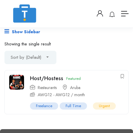
Show Sidebar
Showing the single result
Sort by (Default)
Host/Hostess
Featured
Restaurants
Aruba
AWG
12
-
AWG
12
/ month
Freelance
Full Time
Urgent